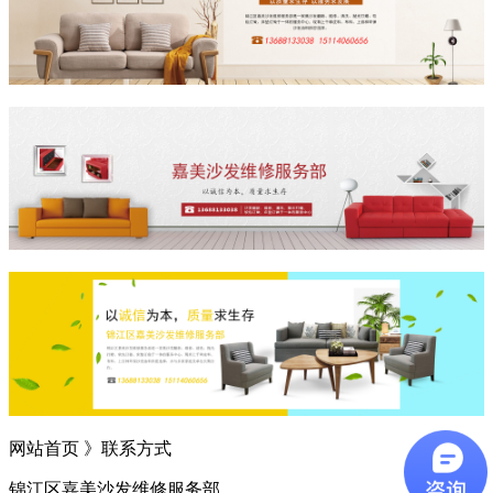
网站首页 》
联系方式
锦江区嘉美沙发维修服务部