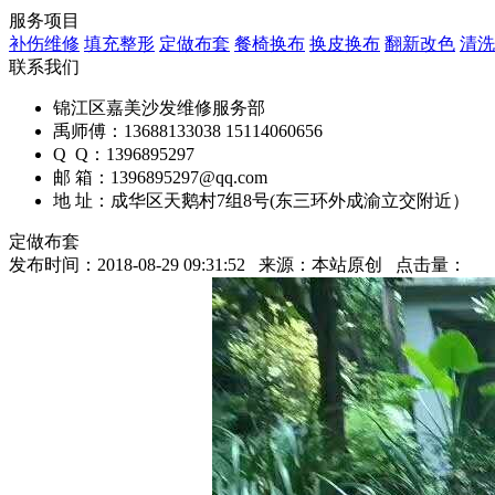
服务项目
补伤维修
填充整形
定做布套
餐椅换布
换皮换布
翻新改色
清洗
联系我们
锦江区嘉美沙发维修服务部
禹师傅：
13688133038 15114060656
Q Q：
1396895297
邮 箱：
1396895297@qq.com
地 址：
成华区天鹅村7组8号(东三环外成渝立交附近）
定做布套
发布时间：2018-08-29 09:31:52 来源：本站原创 点击量：