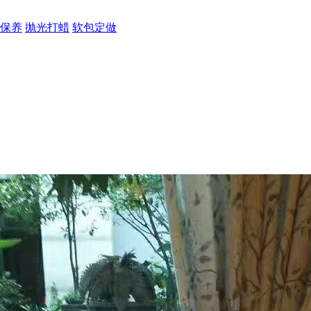
保养
抛光打蜡
软包定做